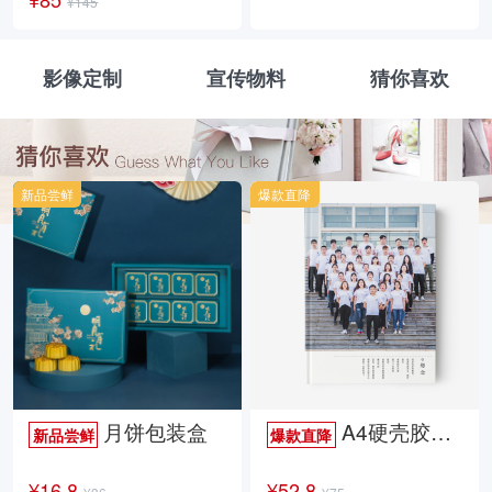
¥145
影像定制
宣传物料
猜你喜欢
新品尝鲜
爆款直降
月饼包装盒
A4硬壳胶装照片书34p哑膜
新品尝鲜
爆款直降
¥16.8
¥52.8