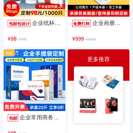
企业纸杯定制
企业画册定制
包邮包设计
免费打样
¥98
¥999
¥108
¥2009
包邮
更多推荐
企业常用商务手提袋
包邮
¥85