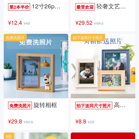
12寸26p时尚杂志册
轻奢文艺照片书
第2本半价
最受欢迎
¥12.4
¥29.52
¥42
¥58.2
免费洗照片
拍下送同尺寸照片
旋转相框
高档欧式相框
免费洗照片
拍下送同尺寸照片
¥29.8
¥8.8
¥50.6
¥29
9折