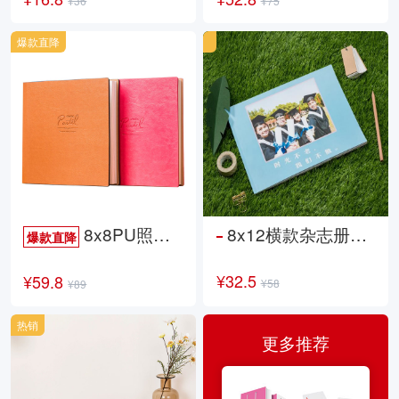
¥36
¥75
爆款直降
8x8PU照片书NewLife
8x12横款杂志册26p
爆款直降
¥32.5
¥59.8
¥58
¥89
热销
更多推荐