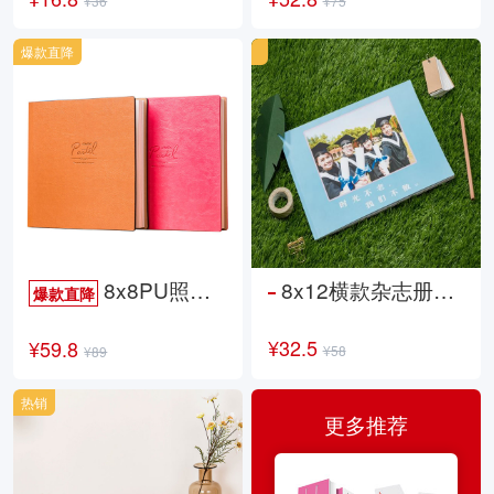
¥36
¥75
爆款直降
8x8PU照片书NewLife
8x12横款杂志册26p
爆款直降
¥32.5
¥59.8
¥58
¥89
热销
更多推荐