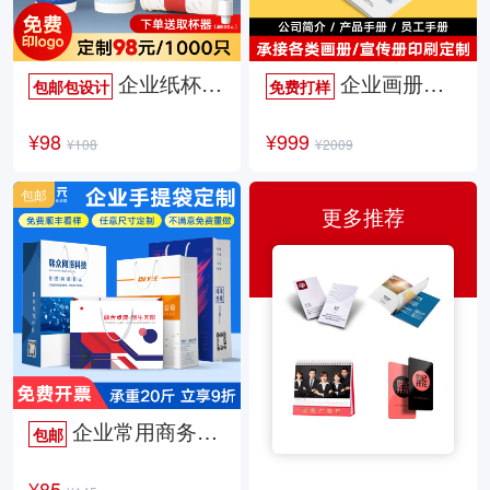
企业纸杯定制
企业画册定制
包邮包设计
免费打样
¥98
¥999
¥108
¥2009
包邮
更多推荐
企业常用商务手提袋
包邮
¥85