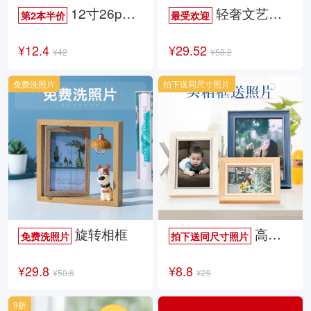
12寸26p时尚杂志册
轻奢文艺照片书
第2本半价
最受欢迎
¥12.4
¥29.52
¥42
¥58.2
免费洗照片
拍下送同尺寸照片
旋转相框
高档欧式相框
免费洗照片
拍下送同尺寸照片
¥29.8
¥8.8
¥50.6
¥29
9折