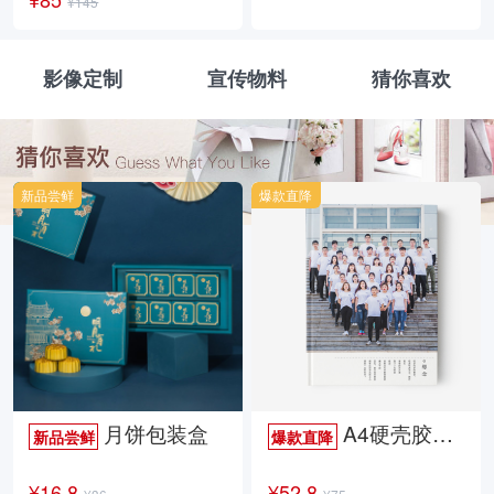
¥145
影像定制
宣传物料
猜你喜欢
新品尝鲜
爆款直降
月饼包装盒
A4硬壳胶装照片书34p哑膜
新品尝鲜
爆款直降
¥16.8
¥52.8