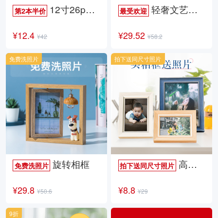
12寸26p时尚杂志册
轻奢文艺照片书
第2本半价
最受欢迎
¥12.4
¥29.52
¥42
¥58.2
免费洗照片
拍下送同尺寸照片
旋转相框
高档欧式相框
免费洗照片
拍下送同尺寸照片
¥29.8
¥8.8
¥50.6
¥29
9折