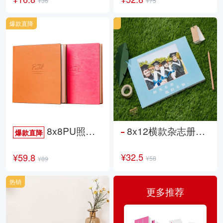
¥36
¥75
爆款直降
8x8PU照片书NewLife
8x12横款杂志册26p
爆款直降
¥32.5
¥59.8
¥58
¥89
热销
更多推荐