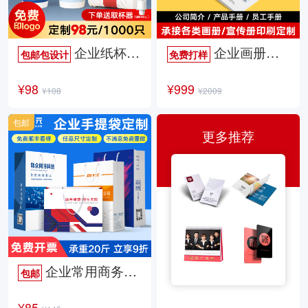
企业纸杯定制
企业画册定制
包邮包设计
免费打样
¥98
¥999
¥108
¥2009
包邮
更多推荐
企业常用商务手提袋
包邮
¥85