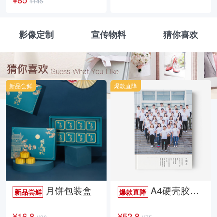
¥145
影像定制
宣传物料
猜你喜欢
新品尝鲜
爆款直降
月饼包装盒
A4硬壳胶装照片书34p哑膜
新品尝鲜
爆款直降
¥16.8
¥52.8