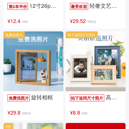
12寸26p时尚杂志册
轻奢文艺照片书
第2本半价
最受欢迎
¥12.4
¥29.52
¥42
¥58.2
免费洗照片
拍下送同尺寸照片
旋转相框
高档欧式相框
免费洗照片
拍下送同尺寸照片
¥29.8
¥8.8
¥50.6
¥29
9折