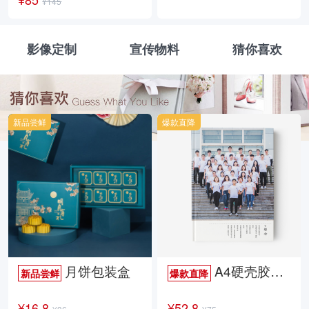
¥145
影像定制
宣传物料
猜你喜欢
新品尝鲜
爆款直降
月饼包装盒
A4硬壳胶装照片书34p哑膜
新品尝鲜
爆款直降
¥16.8
¥52.8