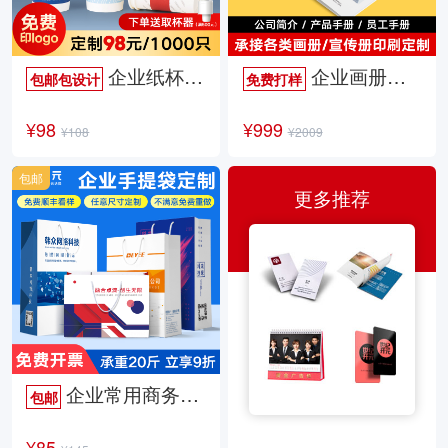
企业纸杯定制
企业画册定制
包邮包设计
免费打样
¥98
¥999
¥108
¥2009
包邮
更多推荐
企业常用商务手提袋
包邮
¥85