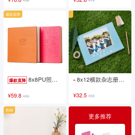
¥36
¥75
爆款直降
8x8PU照片书NewLife
8x12横款杂志册26p
爆款直降
¥32.5
¥59.8
¥58
¥89
热销
更多推荐