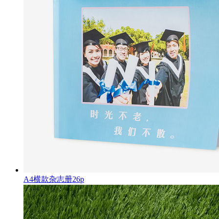
A4横款杂志册26p