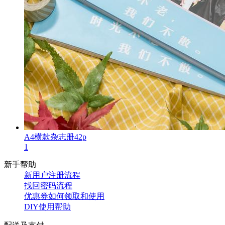
A4横款杂志册42p
1
新手帮助
新用户注册流程
找回密码流程
优惠券如何领取和使用
DIY使用帮助