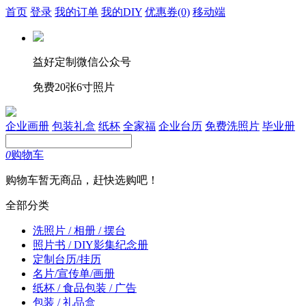
首页
登录
我的订单
我的DIY
优惠券
(0)
移动端
益好定制微信公众号
免费20张6寸照片
企业画册
包装礼盒
纸杯
全家福
企业台历
免费洗照片
毕业册
0
购物车
购物车暂无商品，赶快选购吧！
全部分类
洗照片 / 相册 / 摆台
照片书 / DIY影集纪念册
定制台历/挂历
名片/宣传单/画册
纸杯 / 食品包装 / 广告
包装 / 礼品盒